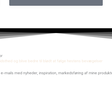
or
vidsthed og blive bedre til blødt at følge hestens bevægelser
g e-mails med nyheder, inspiration, markedsføring af mine produkte