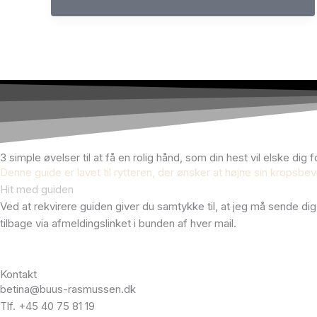
forstærkning
er
dårligt,
så
må
positiv
straf
være
godt,
3 simple øvelser til at få en rolig hånd, som din hest vil elske dig f
eller?
Denne guide er lavet til rytteren, der ønsker at højne sin kropsbe
Hit med guiden
Ved at rekvirere guiden giver du samtykke til, at jeg må sende di
tilbage via afmeldingslinket i bunden af hver mail.
Kontakt
betina@buus-rasmussen.dk
Tlf. +45 40 75 81 19