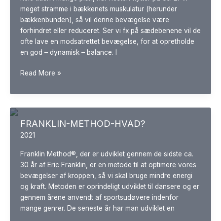
meget stramme i bækkenets muskulatur (herunder
bækkenbunden), så vil denne bevægelse være
forhindret eller reduceret. Ser vi fx på sædebenene vil de
ofte lave en modsatrettet bevægelse, for at opretholde
en god – dynamisk – balance. I
Bækkenhalvdelene
Read More »
som
hjul
FRANKLIN-METHOD-HVAD?
2021
Franklin Method®, der er udviklet gennem de sidste ca.
30 år af Eric Franklin, er en metode til at optimere vores
bevægelser af kroppen, så vi skal bruge mindre energi
og kraft. Metoden er oprindeligt udviklet til dansere og er
gennem årene anvendt af sportsudøvere indenfor
mange genrer. De seneste år har man udviklet en