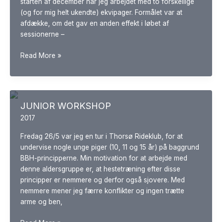
starten af december har jeg arbejdet med to forskellige
(og for mig helt ukendte) ekvipager. Formålet var at
afdække, om det gav en anden effekt i løbet af
sessionerne –
BBH
Read More »
&
BODYWORK,
PART
1
JUNIOR WORKSHOP
2017
Fredag 26/5 var jeg en tur i Thorsø Rideklub, for at
undervise nogle unge piger (10, 11 og 15 år) på baggrund
BBH-principperne. Min motivation for at arbejde med
denne aldersgruppe er, at hestetræning efter disse
principper er nemmere og derfor også sjovere. Med
nemmere mener jeg færre konflikter og ingen trætte
arme og ben,