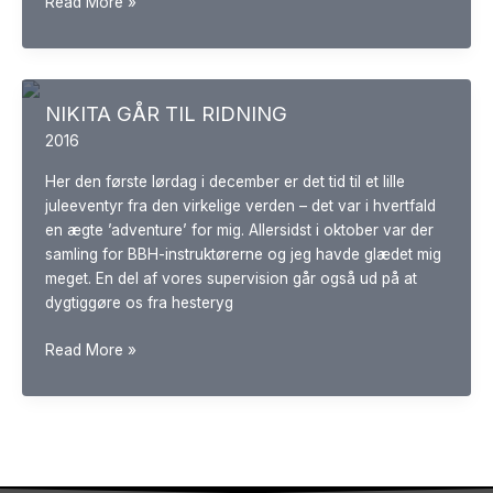
JUNIOR
Read More »
WORKSHOP
NIKITA GÅR TIL RIDNING
2016
Her den første lørdag i december er det tid til et lille
juleeventyr fra den virkelige verden – det var i hvertfald
en ægte ’adventure’ for mig. Allersidst i oktober var der
samling for BBH-instruktørerne og jeg havde glædet mig
meget. En del af vores supervision går også ud på at
dygtiggøre os fra hesteryg
NIKITA
Read More »
GÅR
TIL
RIDNING