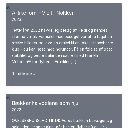
Artikel om FME til Nökkvi
2023
I efteråret 2022 havde jeg besøg af Heidi og hendes
skønne vallak. Formålet med besøget var at få taget en
række billeder og lave en artikel til en lokal Islandsheste
klub – du kan læse med herunder. Få en følelse af øget
stabilitet og bedre balance i sadlen med Franklin
Metoden® for Ryttere I Franklin […]
Artikel
Read More »
om
FME
til
Nökkvi
Bækkenhalvdelene som hjul
2022
ØVELSESFORSLAG TIL DIGVores bækken bevæger sig
hele tiden i mange plan, når hesten flytter på os. Er vi