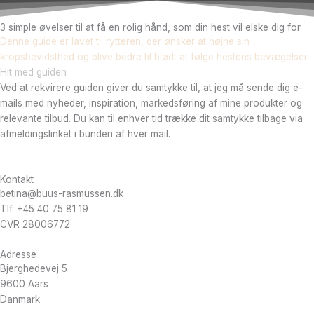
3 simple øvelser til at få en rolig hånd, som din hest vil elske dig for
Denne guide er lavet til rytteren, der ønsker at højne sin
kropsbevidsthed og blive bedre til blødt at følge hestens bevægelser
Hit med guiden
Ved at rekvirere guiden giver du samtykke til, at jeg må sende dig e-
mails med nyheder, inspiration, markedsføring af mine produkter og
relevante tilbud. Du kan til enhver tid trække dit samtykke tilbage via
afmeldingslinket i bunden af hver mail.
Kontakt
betina@buus-rasmussen.dk
Tlf. +45 40 75 81 19
CVR 28006772
Adresse
Bjerghedevej 5
9600 Aars
Danmark