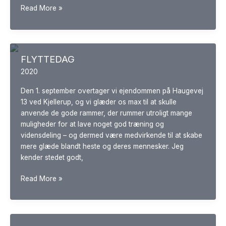
FRANKLIN-
Read More »
METHOD-
HVAD?
FLYTTEDAG
2020
Den 1. september overtager vi ejendommen på Haugevej
13 ved Kjellerup, og vi glæder os max til at skulle
anvende de gode rammer, der rummer utroligt mange
muligheder for at lave noget god træning og
vidensdeling – og dermed være medvirkende til at skabe
mere glæde blandt heste og deres mennesker. Jeg
kender stedet godt,
FLYTTEDAG
Read More »