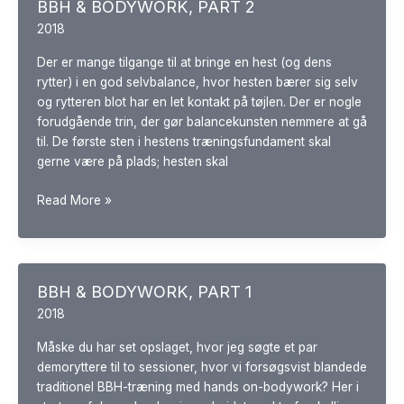
BBH & BODYWORK, PART 2
2018
Der er mange tilgange til at bringe en hest (og dens
rytter) i en god selvbalance, hvor hesten bærer sig selv
og rytteren blot har en let kontakt på tøjlen. Der er nogle
forudgående trin, der gør balancekunsten nemmere at gå
til. De første sten i hestens træningsfundament skal
gerne være på plads; hesten skal
BBH
Read More »
&
BODYWORK,
PART
2
BBH & BODYWORK, PART 1
2018
Måske du har set opslaget, hvor jeg søgte et par
demoryttere til to sessioner, hvor vi forsøgsvist blandede
traditionel BBH-træning med hands on-bodywork? Her i